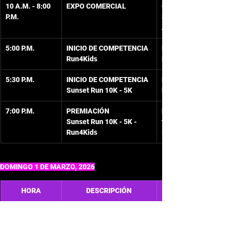
10 A.M. - 8:00 
EXPO COMERCIAL
Gran Salón Hotel 
P.M.
Sol Caribe San 
Andrés
5:00 P.M. 
INICIO DE COMPETENCIA
Peatonal frente al 
Run4Kids
Hotel Isleño
5:30 P.M. 
INICIO DE COMPETENCIA
Peatonal frente al 
Sunset Run 10K - 5K
Hotel Isleño
7:00 P.M. 
PREMIACIÓN
Meta (Peatonal 
Sunset Run 10K - 5K - 
frente al Hotel 
Run4Kids
Isleño)
DOMINGO 1 DE MARZO, 2026
HORA
DESCRIPCIÓN
5:00 A.M. - 
APERTURA / CIERRE 
Peatonal frente al 
6:30 A.M. 
PARQUE DE BICICLETAS 
Hotel  Isleño