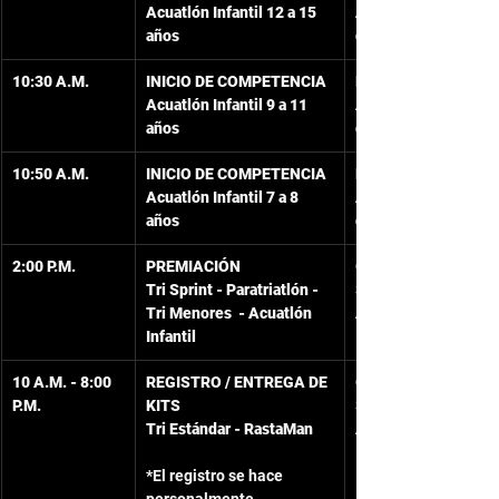
Acuatlón Infantil 12 a 15 
Almacén La Riviera 
años
de la peatonal
10:30 A.M.
INICIO DE COMPETENCIA
Playa frente al 
Acuatlón Infantil 9 a 11 
Almacén La Riviera 
años
de la peatonal
10:50 A.M.
INICIO DE COMPETENCIA
Playa frente al 
Acuatlón Infantil 7 a 8 
Almacén La Riviera 
años
de la peatonal
2:00 P.M.
PREMIACIÓN
Gran Salón Hotel 
Tri Sprint - Paratriatlón - 
Sol Caribe San 
Tri Menores  - Acuatlón 
Andrés
Infantil
10 A.M. - 8:00 
REGISTRO / ENTREGA DE 
Gran Salón Hotel 
P.M.
KITS
Sol Caribe San 
Tri Estándar - RastaMan
Andrés
*El registro se hace 