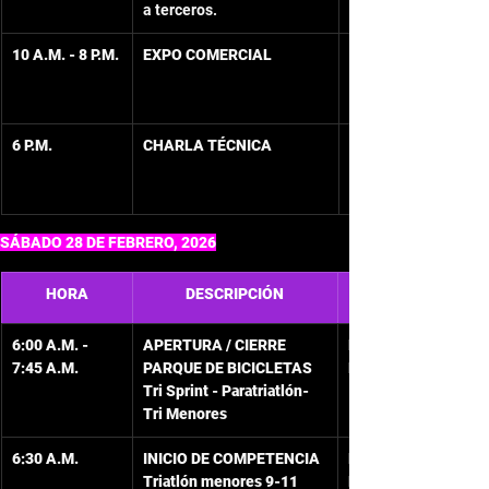
a terceros.
10 A.M. - 8 P.M.
EXPO COMERCIAL
6 P.M.
CHARLA TÉCNICA 
SÁBADO 28 DE FEBRERO, 2026
HORA
DESCRIPCIÓN
6:00 A.M. - 
APERTURA / CIERRE 
Peatonal frente al 
7:45 A.M. 
PARQUE DE BICICLETAS 
Hotel  Isleño
Tri Sprint - Paratriatlón- 
Tri Menores
6:30 A.M.
INICIO DE COMPETENCIA
Playa Frente al 
Triatlón menores 9-11 
Hotel Isleño