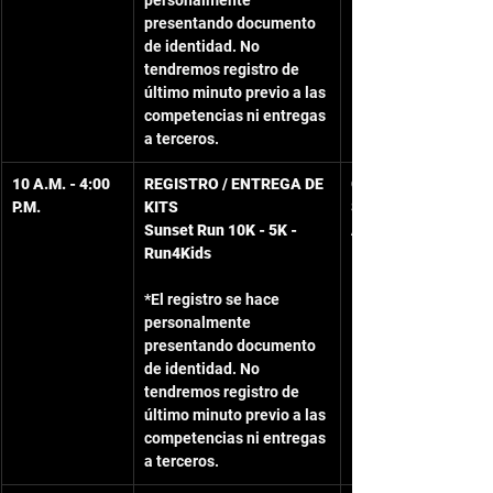
personalmente 
presentando documento 
de identidad. No 
tendremos registro de 
último minuto previo a las 
competencias ni entregas 
a terceros.
10 A.M. - 4:00 
REGISTRO / ENTREGA DE 
Gran Salón Hotel 
P.M.
KITS
Sol Caribe San 
Sunset Run 10K - 5K - 
Andrés
Run4Kids
*El registro se hace 
personalmente 
presentando documento 
de identidad. No 
tendremos registro de 
último minuto previo a las 
competencias ni entregas 
a terceros.