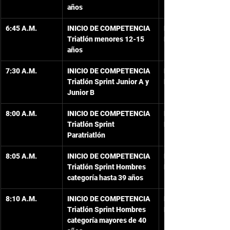
años
6:45 A.M.
INICIO DE COMPETENCIA
Playa Frente al 
Triatlón menores 12-15 
Hotel Isleño
años
7:30 A.M.
INICIO DE COMPETENCIA
Playa Frente al 
Triatlón Sprint Junior A y 
Hotel Isleño
Junior B
8:00 A.M.
INICIO DE COMPETENCIA
Playa Frente al 
Triatlón Sprint 
Hotel Isleño
Paratriatlón
8:05 A.M.
INICIO DE COMPETENCIA
Playa Frente al 
Triatlón Sprint Hombres 
Hotel Isleño
categoría hasta 39 años
8:10 A.M.
INICIO DE COMPETENCIA
Playa Frente al 
Triatlón Sprint Hombres 
Hotel Isleño
categoría mayores de 40 