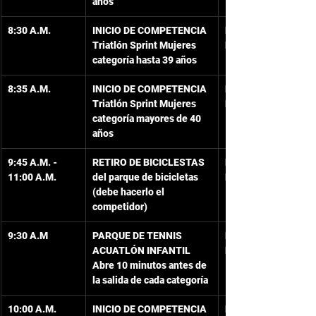
años
8:30 A.M.
INICIO DE COMPETENCIA
Playa Frente al 
Triatlón Sprint Mujeres 
Hotel Isleño
categoría hasta 39 años
8:35 A.M.
INICIO DE COMPETENCIA
Playa Frente al 
Triatlón Sprint Mujeres 
Hotel Isleño
categoría mayores de 40 
años
9:45 A.M. - 
RETIRO DE BICICLESTAS
Peatonal frente al 
11:00 A.M.
del parque de bicicletas 
Hotel  Isleño
(debe hacerlo el 
competidor)
9:30 A.M
PARQUE DE TENNIS 
Peatonal frente a 
ACUATLÓN INFANTIL
La Riviera
Abre 10 minutos antes de 
la salida de cada categoría
10:00 A.M.
INICIO DE COMPETENCIA
Playa frente al 