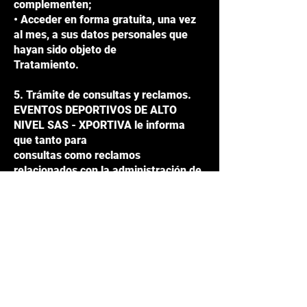
complementen;
• Acceder en forma gratuita, una vez
al mes, a sus datos personales que
hayan sido objeto de
Tratamiento.
5. Trámite de consultas y reclamos.
EVENTOS DEPORTIVOS DE ALTO
NIVEL SAS - XPORTIVA le informa
que tanto para
consultas como reclamos
relacionados con la administración de
sus datos personales, podrá dirigir
una comunicación escrita al correo
electrónico
pedalea@xportiva.com
, o
a las instalaciones administrativas de
la Compañía sociedad ubicadas en la
Carrera 6 # 15 – 340, Sector San
Gregorio, camino Ventorrillo – Cajicá /
Cundinamarca.
Para ello, deberá acreditar que usted