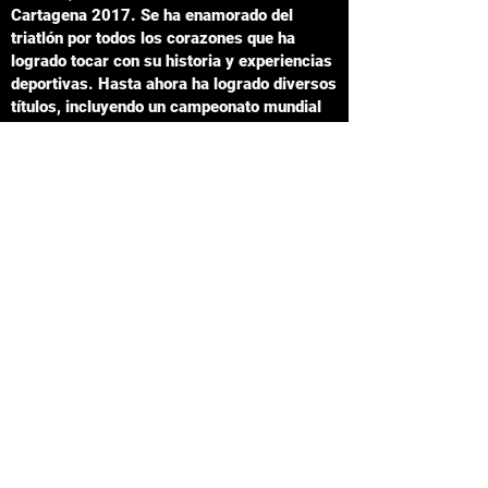
Cartagena 2017. Se ha enamorado del
triatlón por todos los corazones que ha
logrado tocar con su historia y experiencias
deportivas. Hasta ahora ha logrado diversos
títulos, incluyendo un campeonato mundial
IRONMAN 70.3 en Port Elizabeth, Sudáfrica
en 2018.
Sus ganas de romper límites y paradigmas
mentales han inspirado a las de personas a
alcanzar su máximo potencial. A entender
que el cambio y la adaptabilidad son
herramientas poderosas y a que una
decisión puede cambiar tu vida. Empezando
por creer en sí.
Sus mensajes buscan incentivar valores de
humildad, perseverancia, disciplina,
dedicación, voluntad, gratitud, inclusión,
trabajo en equipo, etc. Su misión es ayudar
a las personas a vivir con valentía y
encontrar sus caminos de crecimiento
personal.